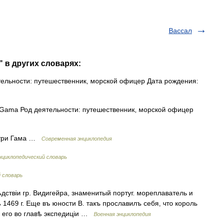
Вассал
" в других словарях:
ельности: путешественник, морской офицер Дата рождения:
Gama Род деятельности: путешественник, морской офицер
три Гама …
Современная энциклопедия
циклопедический словарь
 словарь
твіи гр. Видигейра, знаменитый португ. мореплаватель и
ъ 1469 г. Еще въ юности В. такъ прославилъ себя, что король
ть его во главѣ экспедиціи …
Военная энциклопедия