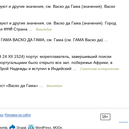
ют и другие значения, см. Васко да Гама (значения). Васко
уют и другие значения, см. Васко да Гама (значения). Город
ни वास्को Страна …
Википедия
А ГАМА ВАСКО ДА ГАМА, см. Гама (см. ГАМА Васко да) …
 24.XII.1524) португ. мореплаватель, завершивший поиски
 португальцами было открыто все зап. побережье Африки, в
оброй Надежды и вступил в Индийский …
Советская историческая
ост «Васко да Гама» …
Википедия
ка
,
Реклама на сайте
18+
omla,
Drupal,
WordPress, MODx.