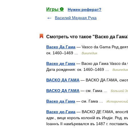
Игры ⚽
Нужен реферат?
Василий Медная Рука
Смотреть что такое "Васко да Гама
Васко Да Гама
— Vasco da Gama Род деят
ок. 1460–1469 …
Википедия
Васко де Гама
— Васко да Гама Vasco da 
Дата рождения: ок. 1460–1469 …
Википедия
ВАСКО ДА ГАМА
— ВАСКО ДА ГАМА, смо
ВАСКО ДА ГАМА
— см. Гама …
Большой Эн
Васко да Гама
— см. Гама …
Исторический
Васко де-Гама
— ВАСКО ДЕ ГАМА, впослѣдс
адм., вице король колоній въ Индіи. Род. в
Іоаннъ II намѣревался въ 1487 г. постави