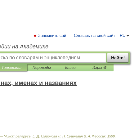
Запомнить сайт
Словарь на свой сайт
RU
едии на Академике
Найти!
Толкования
Переводы
Книги
Игры ⚽
нах, именах и названиях
 —
Минск:
Беларусь
.
Е
.
Д
.
Смирнова
Л
.
П
.
Сушкевич
В
.
А
.
Федосик
.
1999
.