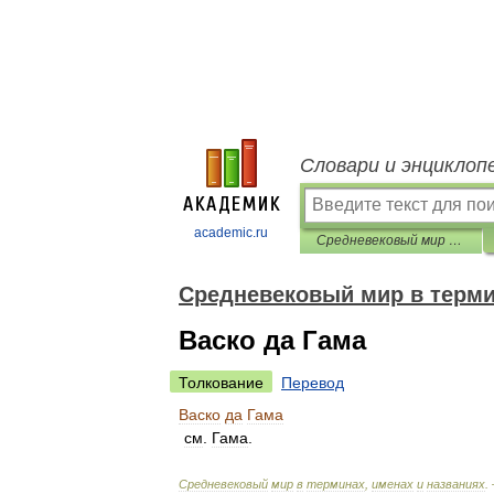
Словари и энциклоп
academic.ru
Средневековый мир в терминах, именах и названиях
Средневековый мир в терми
Васко да Гама
Толкование
Перевод
Васко
да
Гама
см
.
Гама
.
Средневековый
мир
в
терминах
,
именах
и
названиях
.