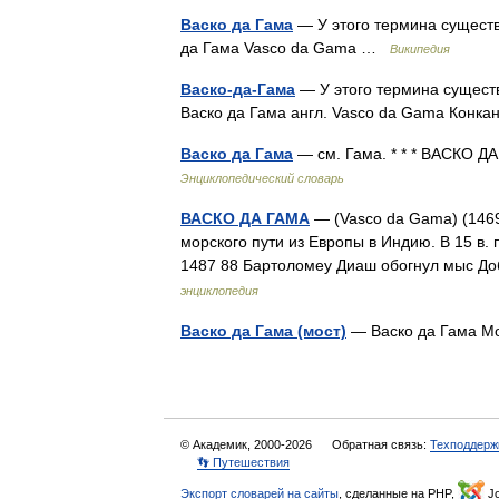
Васко да Гама
— У этого термина существу
да Гама Vasco da Gama …
Википедия
Васко-да-Гама
— У этого термина существ
Васко да Гама англ. Vasco da Gama Конка
Васко да Гама
— см. Гама. * * * ВАСКО Д
Энциклопедический словарь
ВАСКО ДА ГАМА
— (Vasco da Gama) (1469
морского пути из Европы в Индию. В 15 в.
1487 88 Бартоломеу Диаш обогнул мыс Д
энциклопедия
Васко да Гама (мост)
— Васко да Гама М
© Академик, 2000-2026
Обратная связь:
Техподдерж
👣 Путешествия
Экспорт словарей на сайты
, сделанные на PHP,
Jo